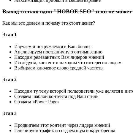
Максимизация прибыли в Вашем кармане
Выход только один "НОВОЕ SEO" и он не может
Как мы это делаем и почему это стоит денег?
Этап 1
Изучаем и погружаемся в Ваш бизнес
Анализируем постраничную оптимизацию
Находим релевантных Вам лидеров мнений
Исследуем, контент и находим что интересно людям
Выбираем ключевое слово средней частоты
Этап 2
Находим ту тему которой пользователи уже делятся в ин
Создаем шаблон контента под Ваш стиль
Создаем «Power Page»
Этап 3
Продвигаем этот контент через лидера мнений
Генерируем трафик и создаем шум вокруг бренда