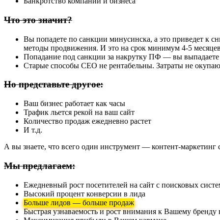
Банкротство компании и бизнеса
Что это значит?
Вы попадете по санкции минусинска, а это приведет к сни
методы продвижения. И это на срок минимум 4-5 месяцев
Попадание под санкции за накрутку ПФ — вы выпадаете из
Старые способы СЕО не рентабельны. Затраты не окупают
Но представьте другое:
Ваш бизнес работает как часы
Трафик льется рекой на ваш сайт
Количество продаж ежедневно растет
И т.д.
А вы знаете, что всего один инструмент — контент-маркетинг 
Мы предлагаем:
Ежедневный рост посетителей на сайт с поисковых систем
Высокий процент конверсии в лида
Больше лидов — больше продаж
Быстрая узнаваемость и рост внимания к Вашему бренду 